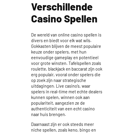
Verschillende
Casino Spellen
De wereld van online casino spellen is
divers en biedt voor elk wat wils.
Gokkasten blijven de meest populaire
keuze onder spelers, met hun
eenvoudige gameplay en potentieel
voor grote winsten. Tafelspellen zoals
roulette, blackjack en baccarat zijn ook
erg populair, vooral onder spelers die
op zoek zijn naar strategische
uitdagingen. Live casino’s, waar
spelers in real-time met echte dealers
kunnen spelen, winnen ook aan
populariteit, aangezien ze de
authenticiteit van een echt casino
naar huis brengen.
Daarnaast zijn er ook steeds meer
niche spellen, zoals keno, bingo en