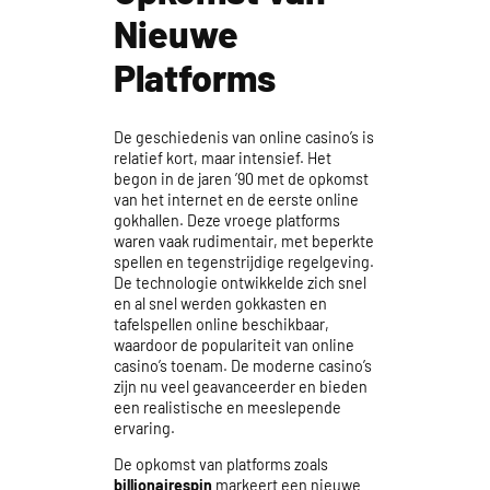
Nieuwe
Platforms
De geschiedenis van online casino’s is
relatief kort, maar intensief. Het
begon in de jaren ’90 met de opkomst
van het internet en de eerste online
gokhallen. Deze vroege platforms
waren vaak rudimentair, met beperkte
spellen en tegenstrijdige regelgeving.
De technologie ontwikkelde zich snel
en al snel werden gokkasten en
tafelspellen online beschikbaar,
waardoor de populariteit van online
casino’s toenam. De moderne casino’s
zijn nu veel geavanceerder en bieden
een realistische en meeslepende
ervaring.
De opkomst van platforms zoals
billionairespin
markeert een nieuwe