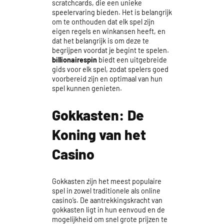
scratchcards, die een unieke
speelervaring bieden. Het is belangrijk
om te onthouden dat elk spel zijn
eigen regels en winkansen heeft, en
dat het belangrijk is om deze te
begrijpen voordat je begint te spelen.
billionairespin
biedt een uitgebreide
gids voor elk spel, zodat spelers goed
voorbereid zijn en optimaal van hun
spel kunnen genieten.
Gokkasten: De
Koning van het
Casino
Gokkasten zijn het meest populaire
spel in zowel traditionele als online
casino’s. De aantrekkingskracht van
gokkasten ligt in hun eenvoud en de
mogelijkheid om snel grote prijzen te