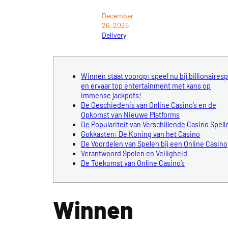
December
26, 2025
Delivery
Winnen staat voorop: speel nu bij billionairesp
en ervaar top entertainment met kans op
immense jackpots!
De Geschiedenis van Online Casino’s en de
Opkomst van Nieuwe Platforms
De Populariteit van Verschillende Casino Spell
Gokkasten: De Koning van het Casino
De Voordelen van Spelen bij een Online Casino
Verantwoord Spelen en Veiligheid
De Toekomst van Online Casino’s
Winnen