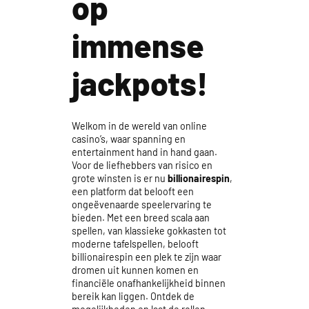
op
immense
jackpots!
Welkom in de wereld van online
casino’s, waar spanning en
entertainment hand in hand gaan.
Voor de liefhebbers van risico en
grote winsten is er nu
billionairespin
,
een platform dat belooft een
ongeëvenaarde speelervaring te
bieden. Met een breed scala aan
spellen, van klassieke gokkasten tot
moderne tafelspellen, belooft
billionairespin een plek te zijn waar
dromen uit kunnen komen en
financiële onafhankelijkheid binnen
bereik kan liggen. Ontdek de