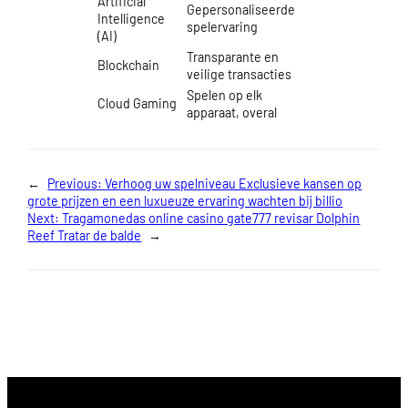
Artificial
Gepersonaliseerde
Intelligence
spelervaring
(AI)
Transparante en
Blockchain
veilige transacties
Spelen op elk
Cloud Gaming
apparaat, overal
←
Previous:
Verhoog uw spelniveau Exclusieve kansen op
grote prijzen en een luxueuze ervaring wachten bij billio
Next:
Tragamonedas online casino gate777 revisar Dolphin
Reef Tratar de balde
→