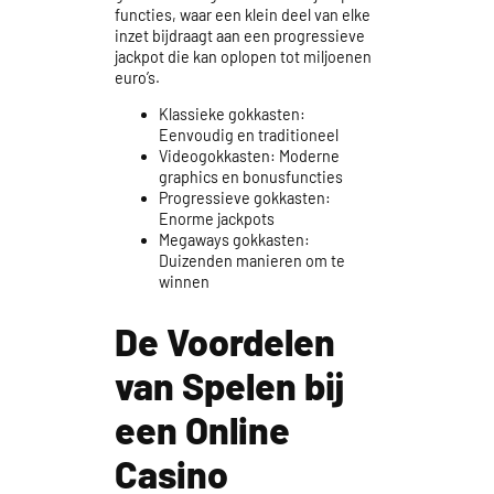
functies, waar een klein deel van elke
inzet bijdraagt aan een progressieve
jackpot die kan oplopen tot miljoenen
euro’s.
Klassieke gokkasten:
Eenvoudig en traditioneel
Videogokkasten: Moderne
graphics en bonusfuncties
Progressieve gokkasten:
Enorme jackpots
Megaways gokkasten:
Duizenden manieren om te
winnen
De Voordelen
van Spelen bij
een Online
Casino