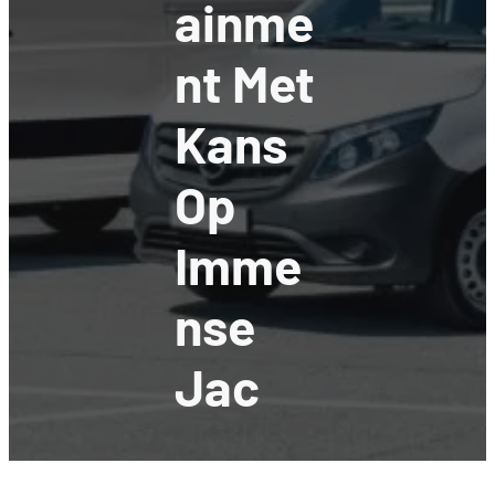
Ainme
Nt Met
Kans
Op
Imme
Nse
Jac