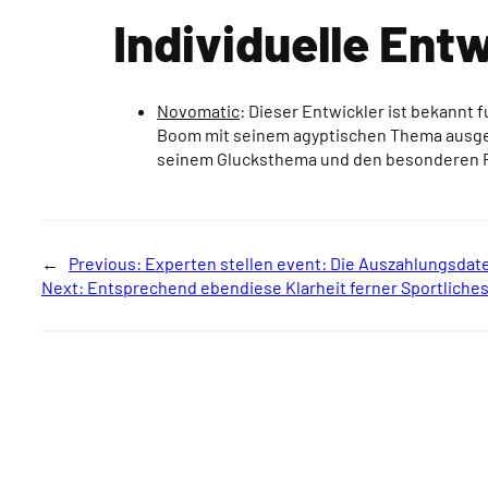
Individuelle Ent
Novomatic
: Dieser Entwickler ist bekannt 
Boom mit seinem agyptischen Thema ausgel
seinem Glucksthema und den besonderen F
←
Previous:
Experten stellen event: Die Auszahlungsdate
Next:
Entsprechend ebendiese Klarheit ferner Sportliches