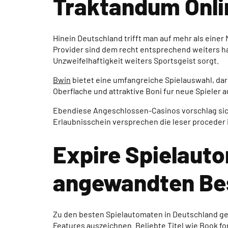
Traktandum Onli
Hinein Deutschland trifft man auf mehr als eine
Provider sind dem recht entsprechend weiters h
Unzweifelhaftigkeit weiters Sportsgeist sorgt.
Bwin
bietet eine umfangreiche Spielauswahl, dar
Oberflache und attraktive Boni fur neue Spieler a
Ebendiese Angeschlossen-Casinos vorschlag sic
Erlaubnisschein versprechen die leser proceder 
Expire Spielaut
angewandten Bes
Zu den besten Spielautomaten in Deutschland geh
Features auszeichnen. Beliebte Titel wie
Book fo