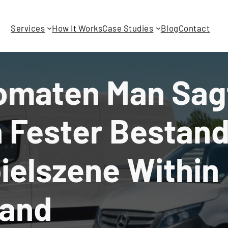
Services
How It Works
Case Studies
Blog
Contact
omaten Man Sagt
n Fester Bestand
ielszene Within
land