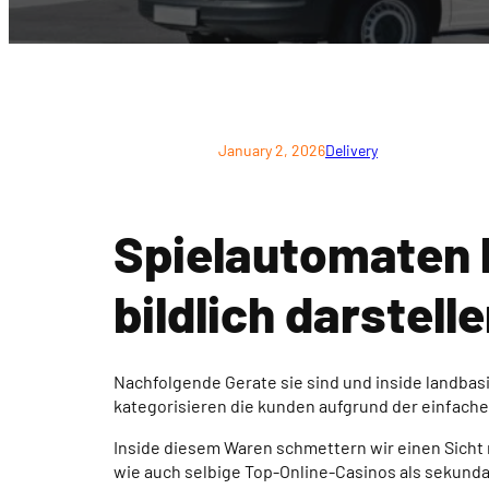
January 2, 2026
Delivery
Spielautomaten 
bildlich darstell
Nachfolgende Gerate sie sind und inside landbas
kategorisieren die kunden aufgrund der einfach
Inside diesem Waren schmettern wir einen Sicht 
wie auch selbige Top-Online-Casinos als sekunda