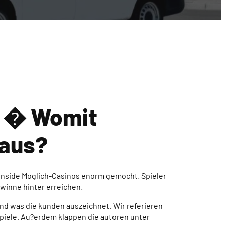
k � Womit
 aus?
 inside Moglich-Casinos enorm gemocht. Spieler
winne hinter erreichen.
nd was die kunden auszeichnet. Wir referieren
Spiele. Au?erdem klappen die autoren unter