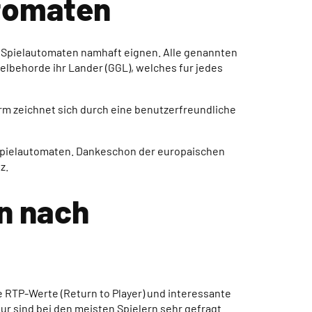
utomaten
t Spielautomaten namhaft eignen. Alle genannten
lbehorde ihr Lander (GGL), welches fur jedes
orm zeichnet sich durch eine benutzerfreundliche
 Spielautomaten. Dankeschon der europaischen
z.
n nach
e RTP-Werte (Return to Player) und interessante
r sind bei den meisten Spielern sehr gefragt.