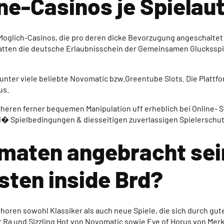
ne-Casinos je Spiela
r Moglich-Casinos, die pro deren dicke Bevorzugung angeschalte
atten die deutsche Erlaubnisschein der Gemeinsamen Glucksspie
unter viele beliebte Novomatic bzw.Greentube Slots. Die Plattf
us.
heren ferner bequemen Manipulation uff erheblich bei Online-
i� Spielbedingungen & diesseitigen zuverlassigen Spielerschut
omaten angebracht sei
ten inside Brd?
oren sowohl Klassiker als auch neue Spiele, die sich durch gut
r Ra
und
Sizzling Hot
von Novomatic sowie
Eye of Horus
von Merku