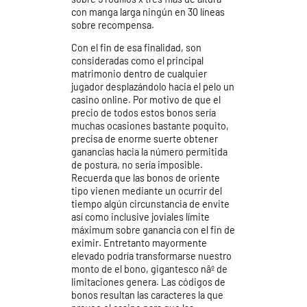
con manga larga ningún en 30 líneas
sobre recompensa.
Con el fin de esa finalidad, son
consideradas como el principal
matrimonio dentro de cualquier
jugador desplazándolo hacia el pelo un
casino online. Por motivo de que el
precio de todos estos bonos serí­a
muchas ocasiones bastante poquito,
precisa de enorme suerte obtener
ganancias hacia la número permitida
de postura, no serí­a imposible.
Recuerda que las bonos de oriente
tipo vienen mediante un ocurrir del
tiempo algún circunstancia de envite
así­ como inclusive joviales límite
máximum sobre ganancia con el fin de
eximir. Entretanto mayormente
elevado podrí­a transformarse nuestro
monto de el bono, gigantesco nâº de
limitaciones genera. Las códigos de
bonos resultan las caracteres la que