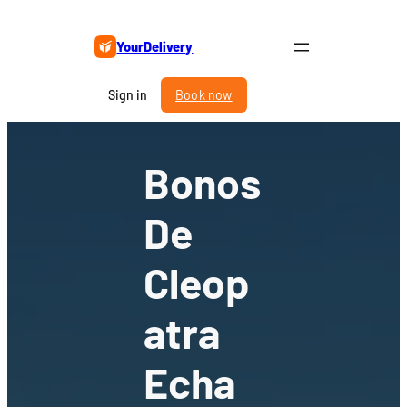
Skip
to
YourDelivery
content
Sign in
Book now
Bonos
De
Cleop
Atra
Echa