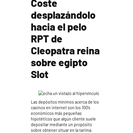
Coste
desplazándolo
hacia el pelo
RPT de
Cleopatra reina
sobre egipto
Slot
Las depósitos mínimos acerca de los
casinos en internet son los 100’s
económicos más pequeñas
hipotéticos que algún cliente suele
depositar mediante un propósito
sobre obtener situar en la tarima.