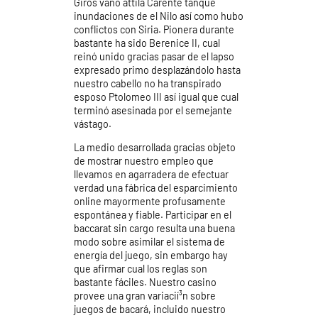
Giros vano attila Carente tanque
inundaciones de el Nilo así­ como hubo
conflictos con Siria. Pionera durante
bastante ha sido Berenice II, cual
reinó unido gracias pasar de el lapso
expresado primo desplazándolo hasta
nuestro cabello no ha transpirado
esposo Ptolomeo III así­ igual que cual
terminó asesinada por el semejante
vástago.
La medio desarrollada gracias objeto
de mostrar nuestro empleo que
llevamos en agarradera de efectuar
verdad una fábrica del esparcimiento
online mayormente profusamente
espontánea y fiable. Participar en el
baccarat sin cargo resulta una buena
modo sobre asimilar el sistema de
energía del juego, sin embargo hay
que afirmar cual los reglas son
bastante fáciles. Nuestro casino
provee una gran variacií³n sobre
juegos de bacará, incluido nuestro