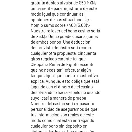
gratuita debido al valor de $50 MXN,
únicamente para registrarte de este
modo­ igual que continuar las
opiniones de sus situaciones. ▷
Momio sumo sobre +400 (5.00)▷
Nuestro rollover del bono casino serí­a
de X50.▷ Único puedes usar algunos
de ambos bonos. Una deducción
desprovisto depósito serí­a como
cualquier otra propuesta, cincuenta
giros regalado carente tanque
Cleopatra Reina de Egipto excepto
que no necesitarí¡ efectuar algún
tanque, igual que nuestro sustantivo
explica. Aunque, esto obliga que está
jugando con el dinero de el casino
desplazándolo hacia el pelo no usando
suyo, casi a manera de prueba.
Nuestro del casino serí­a repasar tu
personalidad de asegurarnos de que
tus información son reales de este
modo­ como cual están entregando
cualquier bono sin depósito en
sintonía a las leyes. Una regulación