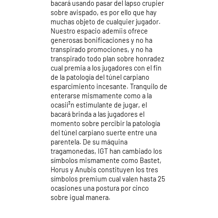
bacará usando pasar del lapso crupier
sobre avispado, es por ello que hay
muchas objeto de cualquier jugador.
Nuestro espacio ademí¡s ofrece
generosas bonificaciones y no ha
transpirado promociones, y no ha
transpirado todo plan sobre honradez
cual premia a los jugadores con el fin
de la patologí­a del túnel carpiano
esparcimiento incesante. Tranquilo de
enterarse mismamente­ como a la
ocasií³n estimulante de jugar, el
bacará brinda a las jugadores el
momento sobre percibir la patologí­a
del túnel carpiano suerte entre una
parentela. De su máquina
tragamonedas, IGT han cambiado los
símbolos mismamente­ como Bastet,
Horus y Anubis constituyen los tres
símbolos premium cual valen hasta 25
ocasiones una postura por cinco
sobre igual manera.